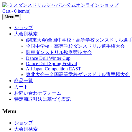
Skip
to
Cart - 0 item(s)
content
Menu
ショップ
大会別検索
(関東大会)全国中学校・高等学校ダンスドリル選
全国中学校・高等学校ダンスドリル選手権大会
関東ダンスドリル秋季競技大会
Dance Drill Winter Cup
Dance Drill Spring Festival
All Japan Competition EAST
東北大会ー全国高等学校ダンスドリル選手権大会
商品一覧
カート
お問い合わせフォーム
特定商取引法に基づく表記
Menu
ショップ
大会別検索