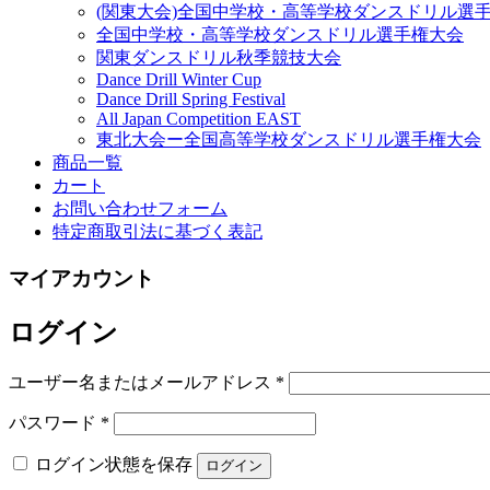
(関東大会)全国中学校・高等学校ダンスドリル選
全国中学校・高等学校ダンスドリル選手権大会
関東ダンスドリル秋季競技大会
Dance Drill Winter Cup
Dance Drill Spring Festival
All Japan Competition EAST
東北大会ー全国高等学校ダンスドリル選手権大会
商品一覧
カート
お問い合わせフォーム
特定商取引法に基づく表記
マイアカウント
ログイン
ユーザー名またはメールアドレス
*
パスワード
*
ログイン状態を保存
ログイン