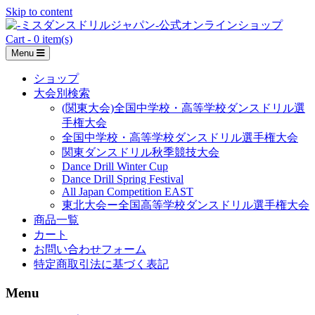
Skip to content
Cart - 0 item(s)
Menu
ショップ
大会別検索
(関東大会)全国中学校・高等学校ダンスドリル選
手権大会
全国中学校・高等学校ダンスドリル選手権大会
関東ダンスドリル秋季競技大会
Dance Drill Winter Cup
Dance Drill Spring Festival
All Japan Competition EAST
東北大会ー全国高等学校ダンスドリル選手権大会
商品一覧
カート
お問い合わせフォーム
特定商取引法に基づく表記
Menu