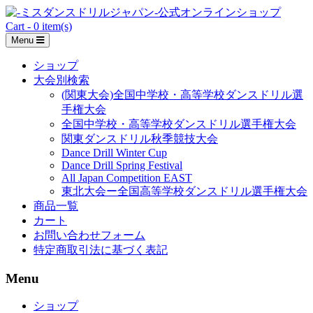
Skip
to
Cart - 0 item(s)
content
Menu
ショップ
大会別検索
(関東大会)全国中学校・高等学校ダンスドリル選
手権大会
全国中学校・高等学校ダンスドリル選手権大会
関東ダンスドリル秋季競技大会
Dance Drill Winter Cup
Dance Drill Spring Festival
All Japan Competition EAST
東北大会ー全国高等学校ダンスドリル選手権大会
商品一覧
カート
お問い合わせフォーム
特定商取引法に基づく表記
Menu
ショップ