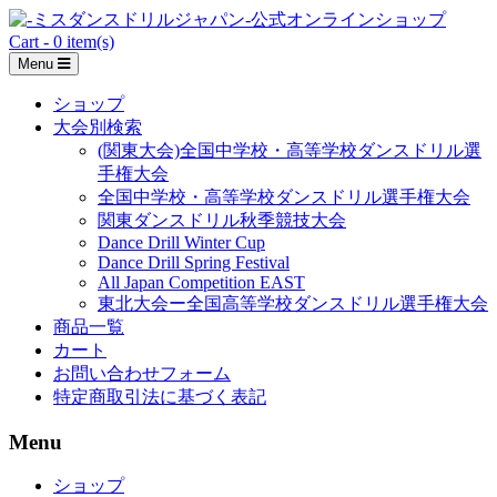
Skip
to
Cart - 0 item(s)
content
Menu
ショップ
大会別検索
(関東大会)全国中学校・高等学校ダンスドリル選
手権大会
全国中学校・高等学校ダンスドリル選手権大会
関東ダンスドリル秋季競技大会
Dance Drill Winter Cup
Dance Drill Spring Festival
All Japan Competition EAST
東北大会ー全国高等学校ダンスドリル選手権大会
商品一覧
カート
お問い合わせフォーム
特定商取引法に基づく表記
Menu
ショップ