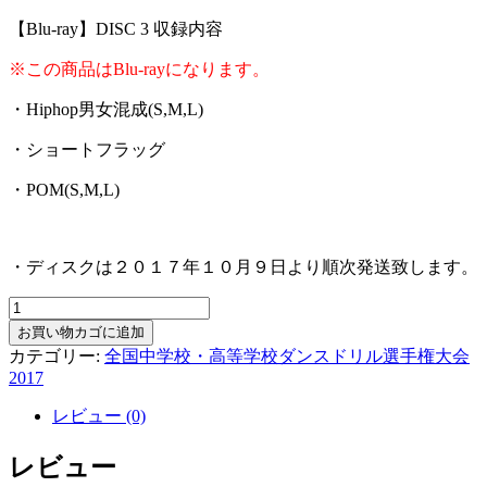
【Blu-ray】DISC 3 収録内容
※この商品はBlu-rayになります。
・Hiphop男女混成(S,M,L)
・ショートフラッグ
・POM(S,M,L)
・ディスクは２０１７年１０月９日より順次発送致します。
【Blu-
ray】
お買い物カゴに追加
全
カテゴリー:
全国中学校・高等学校ダンスドリル選手権大会
国
2017
大
レビュー (0)
会
DISC-
3
レビュー
個