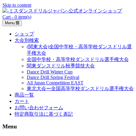
Skip to content
Cart - 0 item(s)
Menu
ショップ
大会別検索
(関東大会)全国中学校・高等学校ダンスドリル選
手権大会
全国中学校・高等学校ダンスドリル選手権大会
関東ダンスドリル秋季競技大会
Dance Drill Winter Cup
Dance Drill Spring Festival
All Japan Competition EAST
東北大会ー全国高等学校ダンスドリル選手権大会
商品一覧
カート
お問い合わせフォーム
特定商取引法に基づく表記
Menu