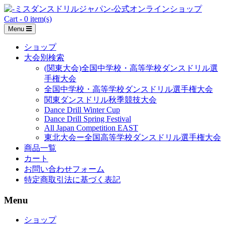
Skip
to
Cart - 0 item(s)
content
Menu
ショップ
大会別検索
(関東大会)全国中学校・高等学校ダンスドリル選
手権大会
全国中学校・高等学校ダンスドリル選手権大会
関東ダンスドリル秋季競技大会
Dance Drill Winter Cup
Dance Drill Spring Festival
All Japan Competition EAST
東北大会ー全国高等学校ダンスドリル選手権大会
商品一覧
カート
お問い合わせフォーム
特定商取引法に基づく表記
Menu
ショップ