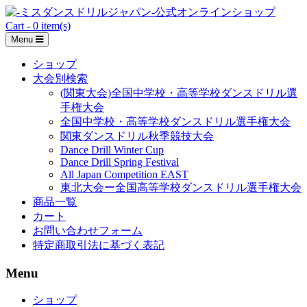
Skip
to
Cart - 0 item(s)
content
Menu
ショップ
大会別検索
(関東大会)全国中学校・高等学校ダンスドリル選
手権大会
全国中学校・高等学校ダンスドリル選手権大会
関東ダンスドリル秋季競技大会
Dance Drill Winter Cup
Dance Drill Spring Festival
All Japan Competition EAST
東北大会ー全国高等学校ダンスドリル選手権大会
商品一覧
カート
お問い合わせフォーム
特定商取引法に基づく表記
Menu
ショップ