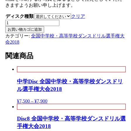
きますようお願い申し上げます。
ディスク種類
クリア
ALLSET
全
お買い物カゴに追加
国
カテゴリー:
全国中学校・高等学校ダンスドリル選手権大
中
会2018
学
校・
関連商品
高
等
学
校
中学Disc 全国中学校・高等学校ダンスドリ
ダ
ル選手権大会2018
ン
ス
¥
7,500
–
¥
7,900
ド
リ
ル
Disc8 全国中学校・高等学校ダンスドリル選
選
手権大会2018
手