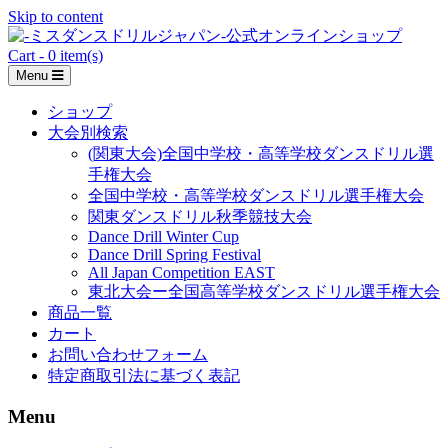
Skip to content
Cart - 0 item(s)
Menu
ショップ
大会別検索
(関東大会)全国中学校・高等学校ダンスドリル選
手権大会
全国中学校・高等学校ダンスドリル選手権大会
関東ダンスドリル秋季競技大会
Dance Drill Winter Cup
Dance Drill Spring Festival
All Japan Competition EAST
東北大会ー全国高等学校ダンスドリル選手権大会
商品一覧
カート
お問い合わせフォーム
特定商取引法に基づく表記
Menu