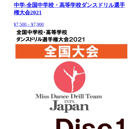
中学-全国中学校・高等学校ダンスドリル選手
権大会2021
¥
7,500
–
¥
7,900