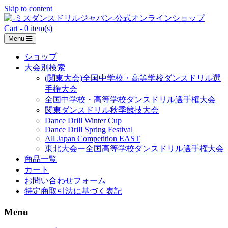
Skip to content
Cart - 0 item(s)
Menu
ショップ
大会別検索
(関東大会)全国中学校・高等学校ダンスドリル選
手権大会
全国中学校・高等学校ダンスドリル選手権大会
関東ダンスドリル秋季競技大会
Dance Drill Winter Cup
Dance Drill Spring Festival
All Japan Competition EAST
東北大会ー全国高等学校ダンスドリル選手権大会
商品一覧
カート
お問い合わせフォーム
特定商取引法に基づく表記
Menu