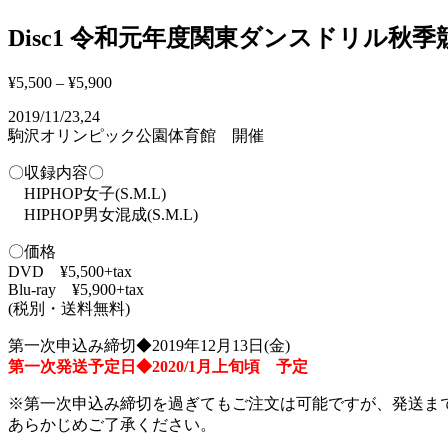
Disc1 令和元年度関東ダンスドリル秋
¥
5,500
–
¥
5,900
2019/11/23,24
駒沢オリンピック公園体育館 開催
〇収録内容〇
HIPHOP女子(S.M.L)
HIPHOP男女混成(S.M.L)
〇価格
DVD ¥5,500+tax
Blu-ray ¥5,900+tax
(税別・送料無料)
第一次申込み締切◆2019年12月13日(金)
第一次発送予定日◆2020/1月上旬頃 予定
※第一次申込み締切を過ぎてもご注文は可能ですが、発送ま
あらかじめご了承ください。