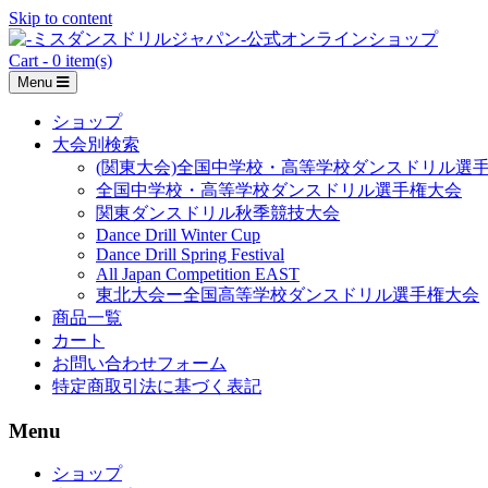
Skip to content
Cart - 0 item(s)
Menu
ショップ
大会別検索
(関東大会)全国中学校・高等学校ダンスドリル選
全国中学校・高等学校ダンスドリル選手権大会
関東ダンスドリル秋季競技大会
Dance Drill Winter Cup
Dance Drill Spring Festival
All Japan Competition EAST
東北大会ー全国高等学校ダンスドリル選手権大会
商品一覧
カート
お問い合わせフォーム
特定商取引法に基づく表記
Menu
ショップ