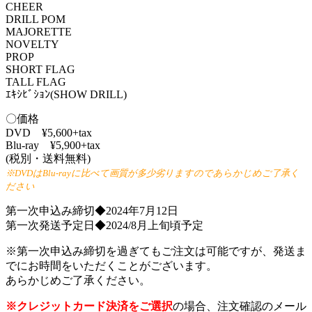
CHEER
DRILL POM
MAJORETTE
NOVELTY
PROP
SHORT FLAG
TALL FLAG
ｴｷｼﾋﾞｼｮﾝ(SHOW DRILL)
〇価格
DVD ¥5,600+tax
Blu-ray ¥5,900+tax
(税別・送料無料)
※DVDはBlu-rayに比べて画質が多少劣りますのであらかじめご了承く
ださい
第一次申込み締切◆2024年7月12日
第一次発送予定日◆2024/8月上旬頃予定
※第一次申込み締切を過ぎてもご注文は可能ですが、発送ま
でにお時間をいただくことがございます。
あらかじめご了承ください。
※クレジットカード決済をご選択
の場合、注文確認のメール