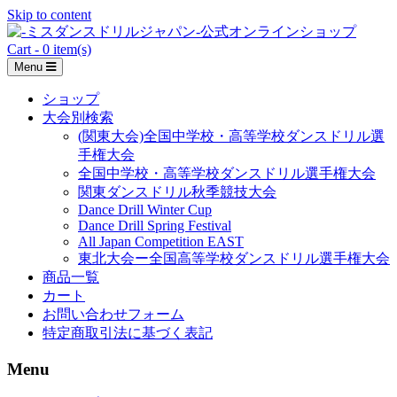
Skip to content
Cart - 0 item(s)
Menu
ショップ
大会別検索
(関東大会)全国中学校・高等学校ダンスドリル選
手権大会
全国中学校・高等学校ダンスドリル選手権大会
関東ダンスドリル秋季競技大会
Dance Drill Winter Cup
Dance Drill Spring Festival
All Japan Competition EAST
東北大会ー全国高等学校ダンスドリル選手権大会
商品一覧
カート
お問い合わせフォーム
特定商取引法に基づく表記
Menu