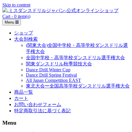
Skip to content
Cart - 0 item(s)
Menu
ショップ
大会別検索
(関東大会)全国中学校・高等学校ダンスドリル選
手権大会
全国中学校・高等学校ダンスドリル選手権大会
関東ダンスドリル秋季競技大会
Dance Drill Winter Cup
Dance Drill Spring Festival
All Japan Competition EAST
東北大会ー全国高等学校ダンスドリル選手権大会
商品一覧
カート
お問い合わせフォーム
特定商取引法に基づく表記
Menu