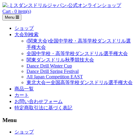
Skip
to
Cart - 0 item(s)
content
Menu
ショップ
大会別検索
(関東大会)全国中学校・高等学校ダンスドリル選
手権大会
全国中学校・高等学校ダンスドリル選手権大会
関東ダンスドリル秋季競技大会
Dance Drill Winter Cup
Dance Drill Spring Festival
All Japan Competition EAST
東北大会ー全国高等学校ダンスドリル選手権大会
商品一覧
カート
お問い合わせフォーム
特定商取引法に基づく表記
Menu
ショップ