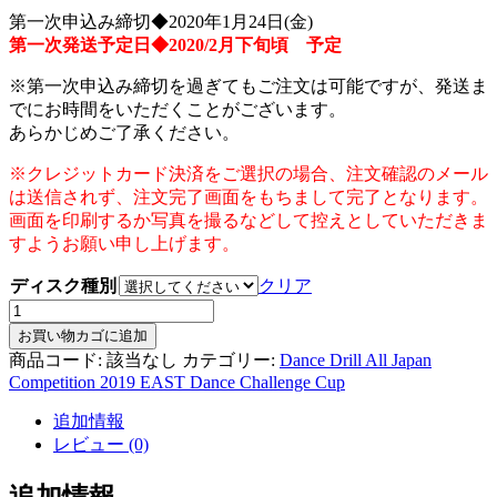
第一次申込み締切◆2020年1月24日(金)
第一次発送予定日◆2020/2月下旬頃 予定
※第一次申込み締切を過ぎてもご注文は可能ですが、発送ま
でにお時間をいただくことがございます。
あらかじめご了承ください。
※クレジットカード決済をご選択の場合、注文確認のメール
は送信されず、注文完了画面をもちまして完了となります。
画面を印刷するか写真を撮るなどして控えとしていただきま
すようお願い申し上げます。
ディスク種別
クリア
Disc2
Dance
お買い物カゴに追加
Drill
商品コード:
該当なし
カテゴリー:
Dance Drill All Japan
All
Competition 2019 EAST Dance Challenge Cup
Japan
Competition
追加情報
2019
レビュー (0)
EAST
Dance
Challenge