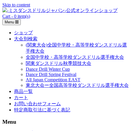
Skip to content
Cart - 0 item(s)
Menu
ショップ
大会別検索
(関東大会)全国中学校・高等学校ダンスドリル選
手権大会
全国中学校・高等学校ダンスドリル選手権大会
関東ダンスドリル秋季競技大会
Dance Drill Winter Cup
Dance Drill Spring Festival
All Japan Competition EAST
東北大会ー全国高等学校ダンスドリル選手権大会
商品一覧
カート
お問い合わせフォーム
特定商取引法に基づく表記
Menu