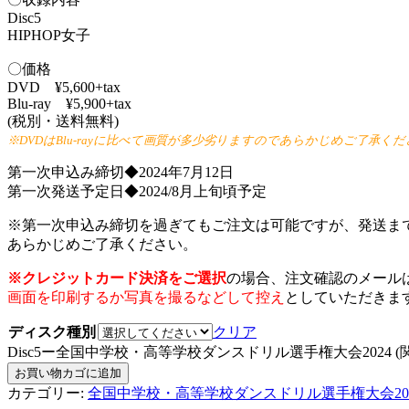
Disc5
HIPHOP女子
〇価格
DVD ¥5,600+tax
Blu-ray ¥5,900+tax
(税別・送料無料)
※DVDはBlu-rayに比べて画質が多少劣りますのであらかじめご了承く
第一次申込み締切◆2024年7月12日
第一次発送予定日◆2024/8月上旬頃予定
※第一次申込み締切を過ぎてもご注文は可能ですが、発送ま
あらかじめご了承ください。
※クレジットカード決済をご選択
の場合、注文確認のメール
画面を印刷するか写真を撮るなどして控え
としていただきま
ディスク種別
クリア
Disc5ー全国中学校・高等学校ダンスドリル選手権大会2024 (
お買い物カゴに追加
カテゴリー:
全国中学校・高等学校ダンスドリル選手権大会2024