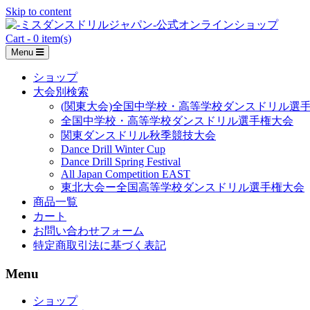
Skip to content
Cart - 0 item(s)
Menu
ショップ
大会別検索
(関東大会)全国中学校・高等学校ダンスドリル選
全国中学校・高等学校ダンスドリル選手権大会
関東ダンスドリル秋季競技大会
Dance Drill Winter Cup
Dance Drill Spring Festival
All Japan Competition EAST
東北大会ー全国高等学校ダンスドリル選手権大会
商品一覧
カート
お問い合わせフォーム
特定商取引法に基づく表記
Menu
ショップ