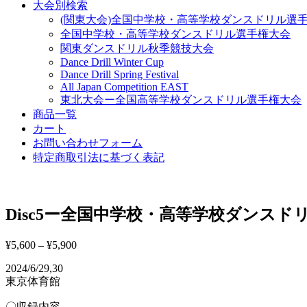
大会別検索
(関東大会)全国中学校・高等学校ダンスドリル選
全国中学校・高等学校ダンスドリル選手権大会
関東ダンスドリル秋季競技大会
Dance Drill Winter Cup
Dance Drill Spring Festival
All Japan Competition EAST
東北大会ー全国高等学校ダンスドリル選手権大会
商品一覧
カート
お問い合わせフォーム
特定商取引法に基づく表記
Disc5ー全国中学校・高等学校ダンスドリル
¥
5,600
–
¥
5,900
2024/6/29,30
東京体育館
〇収録内容