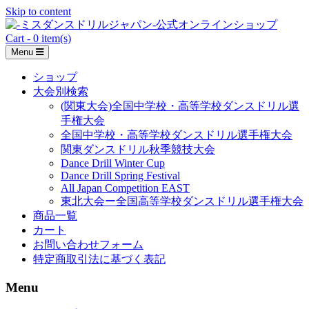
Skip to content
Cart - 0 item(s)
Menu
ショップ
大会別検索
(関東大会)全国中学校・高等学校ダンスドリル選
手権大会
全国中学校・高等学校ダンスドリル選手権大会
関東ダンスドリル秋季競技大会
Dance Drill Winter Cup
Dance Drill Spring Festival
All Japan Competition EAST
東北大会ー全国高等学校ダンスドリル選手権大会
商品一覧
カート
お問い合わせフォーム
特定商取引法に基づく表記
Menu