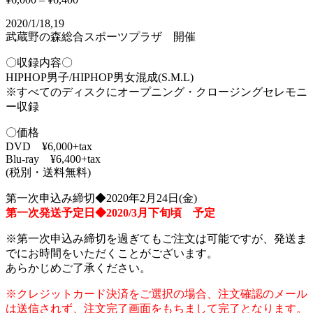
2020/1/18,19
武蔵野の森総合スポーツプラザ 開催
〇収録内容〇
HIPHOP男子/HIPHOP男女混成(S.M.L)
※すべてのディスクにオープニング・クロージングセレモニ
ー収録
〇価格
DVD ¥6,000+tax
Blu-ray ¥6,400+tax
(税別・送料無料)
第一次申込み締切◆2020年2月24日(金)
第一次発送予定日◆2020/3月下旬頃 予定
※第一次申込み締切を過ぎてもご注文は可能ですが、発送ま
でにお時間をいただくことがございます。
あらかじめご了承ください。
※クレジットカード決済をご選択の場合、注文確認のメール
は送信されず、注文完了画面をもちまして完了となります。