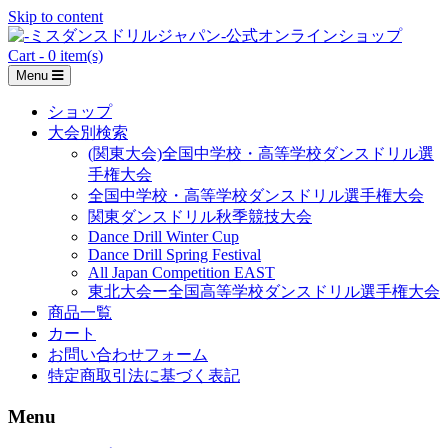
Skip to content
Cart - 0 item(s)
Menu
ショップ
大会別検索
(関東大会)全国中学校・高等学校ダンスドリル選
手権大会
全国中学校・高等学校ダンスドリル選手権大会
関東ダンスドリル秋季競技大会
Dance Drill Winter Cup
Dance Drill Spring Festival
All Japan Competition EAST
東北大会ー全国高等学校ダンスドリル選手権大会
商品一覧
カート
お問い合わせフォーム
特定商取引法に基づく表記
Menu