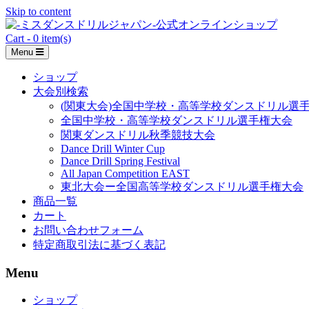
Skip to content
Cart - 0 item(s)
Menu
ショップ
大会別検索
(関東大会)全国中学校・高等学校ダンスドリル選
全国中学校・高等学校ダンスドリル選手権大会
関東ダンスドリル秋季競技大会
Dance Drill Winter Cup
Dance Drill Spring Festival
All Japan Competition EAST
東北大会ー全国高等学校ダンスドリル選手権大会
商品一覧
カート
お問い合わせフォーム
特定商取引法に基づく表記
Menu
ショップ